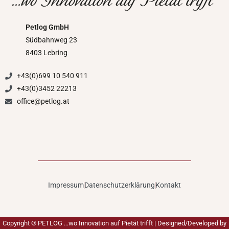
Petlog GmbH
Südbahnweg 23
8403 Lebring
+43(0)699 10 540 911
+43(0)3452 22213
office@petlog.at
Impressum
Datenschutzerklärung
Kontakt
Copyright ©
PETLOG …wo Innovation auf Pietät trifft
| Designed/Developed by