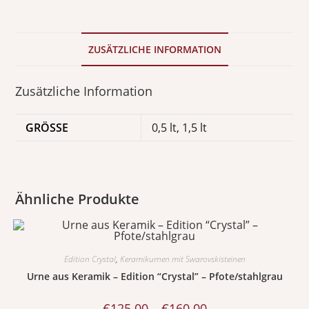
ZUSÄTZLICHE INFORMATION
Zusätzliche Information
GRÖSSE
0,5 lt, 1,5 lt
Ähnliche Produkte
Edition Crystal
,
Keramikurnen mit Swarovskisteinen
Urne aus Keramik – Edition “Crystal” – Pfote/stahlgrau
€
125.00
–
€
160.00