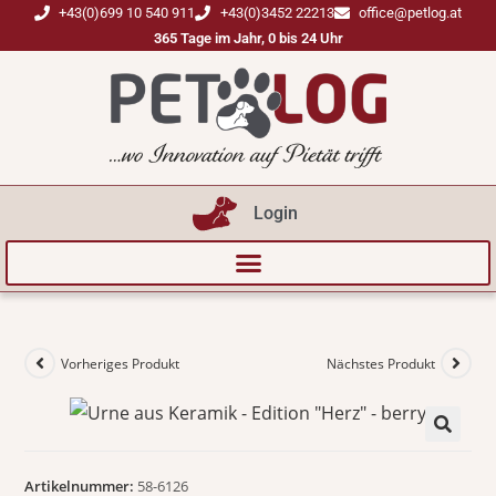
+43(0)699 10 540 911
+43(0)3452 22213
office@petlog.at
365 Tage im Jahr, 0 bis 24 Uhr
Login
Vorheriges Produkt
Nächstes Produkt
🔍
Artikelnummer:
58-6126