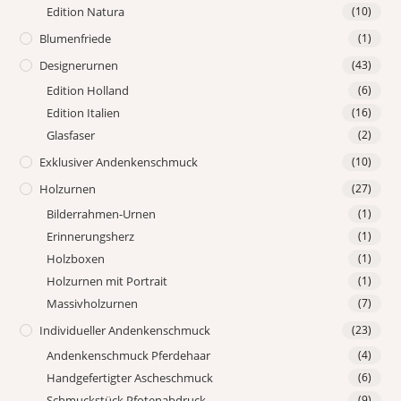
Edition Natura
(10)
Blumenfriede
(1)
Designerurnen
(43)
Edition Holland
(6)
Edition Italien
(16)
Glasfaser
(2)
Exklusiver Andenkenschmuck
(10)
Holzurnen
(27)
Bilderrahmen-Urnen
(1)
Erinnerungsherz
(1)
Holzboxen
(1)
Holzurnen mit Portrait
(1)
Massivholzurnen
(7)
Individueller Andenkenschmuck
(23)
Andenkenschmuck Pferdehaar
(4)
Handgefertigter Ascheschmuck
(6)
Schmuckstück Pfotenabdruck
(9)