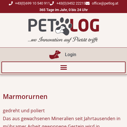
+43(0)699 10 540 911
+43(0)3452 22213
office@petlog.at
365 Tage im Jahr, 0 bis 24 Uhr
Login
Marmorurnen
gedreht und poliert
Das aus gewachsenen Mineralien seit Jahrtausenden in
mühsamer Arbeit gewonnene Gestein wird in