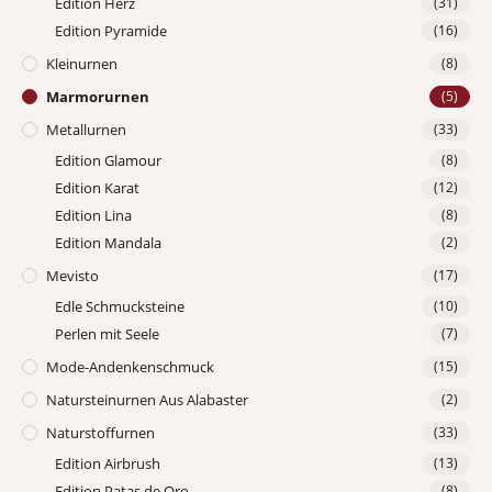
Edition Herz
(31)
Edition Pyramide
(16)
Kleinurnen
(8)
Marmorurnen
(5)
Metallurnen
(33)
Edition Glamour
(8)
Edition Karat
(12)
Edition Lina
(8)
Edition Mandala
(2)
Mevisto
(17)
Edle Schmucksteine
(10)
Perlen mit Seele
(7)
Mode-Andenkenschmuck
(15)
Natursteinurnen Aus Alabaster
(2)
Naturstoffurnen
(33)
Edition Airbrush
(13)
Edition Patas de Oro
(8)