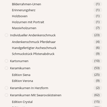
Bilderrahmen-Urnen
(1)
Erinnerungsherz
(1)
Holzboxen
(1)
Holzurnen mit Portrait
(1)
Massivholzurnen
(7)
Individueller Andenkenschmuck
(23)
Andenkenschmuck Pferdehaar
(4)
Handgefertigter Ascheschmuck
(6)
Schmuckstück Pfotenabdruck
(9)
Kartonurnen
(10)
Keramikurnen
(53)
Edition Siena
(25)
Edition Verona
(9)
Keramikurnen In Herzform
(2)
Keramikurnen Mit Swarovskisteinen
(62)
Edition Crystal
(15)