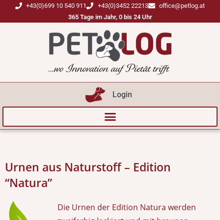
+43(0)699 10 540 911
+43(0)3452 22213
office@petlog.at
365 Tage im Jahr, 0 bis 24 Uhr
Login
Urnen aus Naturstoff – Edition
“Natura”
Die Urnen der Edition Natura werden