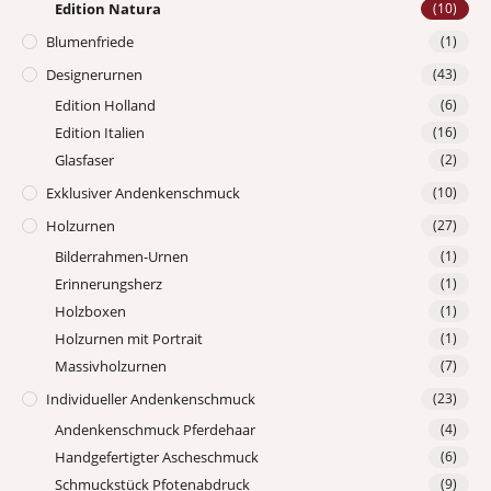
Edition Natura
(10)
Blumenfriede
(1)
Designerurnen
(43)
Edition Holland
(6)
Edition Italien
(16)
Glasfaser
(2)
Exklusiver Andenkenschmuck
(10)
Holzurnen
(27)
Bilderrahmen-Urnen
(1)
Erinnerungsherz
(1)
Holzboxen
(1)
Holzurnen mit Portrait
(1)
Massivholzurnen
(7)
Individueller Andenkenschmuck
(23)
Andenkenschmuck Pferdehaar
(4)
Handgefertigter Ascheschmuck
(6)
Schmuckstück Pfotenabdruck
(9)