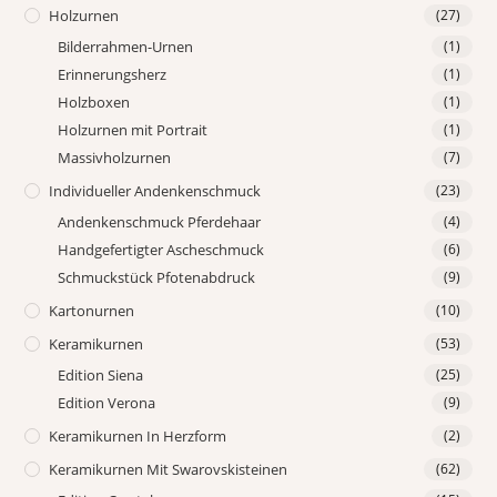
Holzurnen
(27)
Bilderrahmen-Urnen
(1)
Erinnerungsherz
(1)
Holzboxen
(1)
Holzurnen mit Portrait
(1)
Massivholzurnen
(7)
Individueller Andenkenschmuck
(23)
Andenkenschmuck Pferdehaar
(4)
Handgefertigter Ascheschmuck
(6)
Schmuckstück Pfotenabdruck
(9)
Kartonurnen
(10)
Keramikurnen
(53)
Edition Siena
(25)
Edition Verona
(9)
Keramikurnen In Herzform
(2)
Keramikurnen Mit Swarovskisteinen
(62)