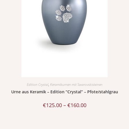
Edition Crystal
,
Keramikurnen mit Swarovskisteinen
Urne aus Keramik – Edition “Crystal” – Pfote/stahlgrau
€
125.00
–
€
160.00