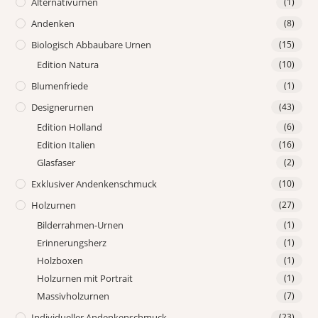
Alternativurnen
(1)
Andenken
(8)
Biologisch Abbaubare Urnen
(15)
Edition Natura
(10)
Blumenfriede
(1)
Designerurnen
(43)
Edition Holland
(6)
Edition Italien
(16)
Glasfaser
(2)
Exklusiver Andenkenschmuck
(10)
Holzurnen
(27)
Bilderrahmen-Urnen
(1)
Erinnerungsherz
(1)
Holzboxen
(1)
Holzurnen mit Portrait
(1)
Massivholzurnen
(7)
Individueller Andenkenschmuck
(23)