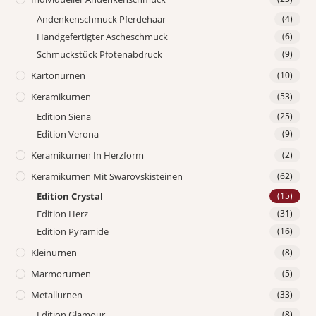
Andenkenschmuck Pferdehaar
(4)
Handgefertigter Ascheschmuck
(6)
Schmuckstück Pfotenabdruck
(9)
Kartonurnen
(10)
Keramikurnen
(53)
Edition Siena
(25)
Edition Verona
(9)
Keramikurnen In Herzform
(2)
Keramikurnen Mit Swarovskisteinen
(62)
Edition Crystal
(15)
Edition Herz
(31)
Edition Pyramide
(16)
Kleinurnen
(8)
Marmorurnen
(5)
Metallurnen
(33)
Edition Glamour
(8)