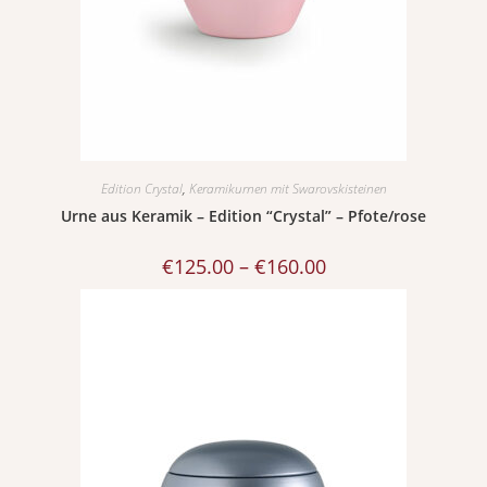
Edition Crystal
,
Keramikurnen mit Swarovskisteinen
Urne aus Keramik – Edition “Crystal” – Pfote/rose
€
125.00
–
€
160.00