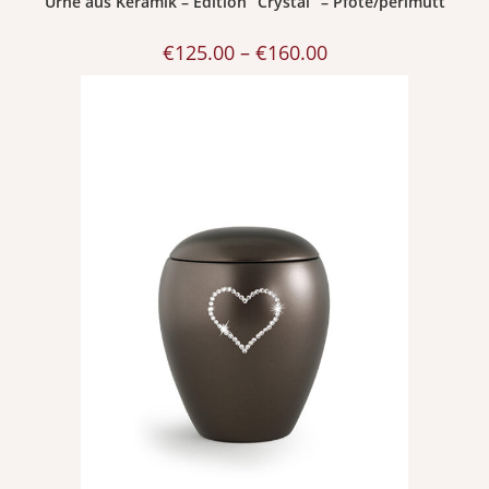
Urne aus Keramik – Edition “Crystal” – Pfote/perlmutt
€
125.00
–
€
160.00