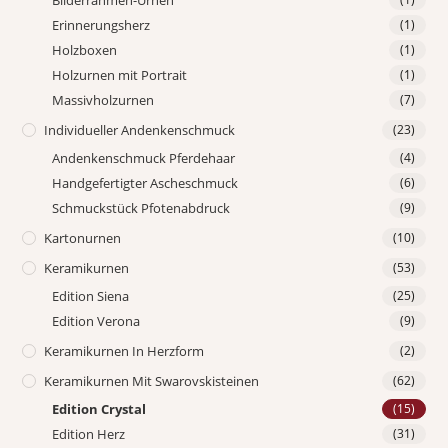
Erinnerungsherz
(1)
Holzboxen
(1)
Holzurnen mit Portrait
(1)
Massivholzurnen
(7)
Individueller Andenkenschmuck
(23)
Andenkenschmuck Pferdehaar
(4)
Handgefertigter Ascheschmuck
(6)
Schmuckstück Pfotenabdruck
(9)
Kartonurnen
(10)
Keramikurnen
(53)
Edition Siena
(25)
Edition Verona
(9)
Keramikurnen In Herzform
(2)
Keramikurnen Mit Swarovskisteinen
(62)
Edition Crystal
(15)
Edition Herz
(31)