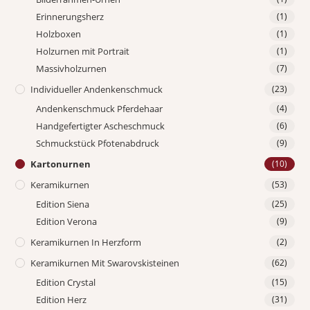
Erinnerungsherz
(1)
Holzboxen
(1)
Holzurnen mit Portrait
(1)
Massivholzurnen
(7)
Individueller Andenkenschmuck
(23)
Andenkenschmuck Pferdehaar
(4)
Handgefertigter Ascheschmuck
(6)
Schmuckstück Pfotenabdruck
(9)
Kartonurnen
(10)
Keramikurnen
(53)
Edition Siena
(25)
Edition Verona
(9)
Keramikurnen In Herzform
(2)
Keramikurnen Mit Swarovskisteinen
(62)
Edition Crystal
(15)
Edition Herz
(31)