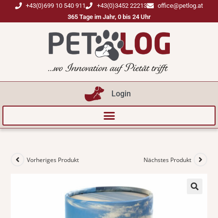
+43(0)699 10 540 911
+43(0)3452 22213
office@petlog.at
365 Tage im Jahr, 0 bis 24 Uhr
Login
Vorheriges Produkt
Nächstes Produkt
🔍