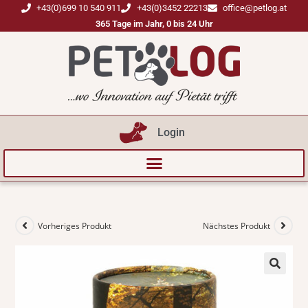
+43(0)699 10 540 911
+43(0)3452 22213
office@petlog.at
365 Tage im Jahr, 0 bis 24 Uhr
Login
Vorheriges Produkt
Nächstes Produkt
🔍