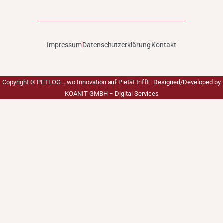
Impressum
Datenschutzerklärung
Kontakt
Copyright ©
PETLOG …wo Innovation auf Pietät trifft
| Designed/Developed by
KOANIT GMBH – Digital Services