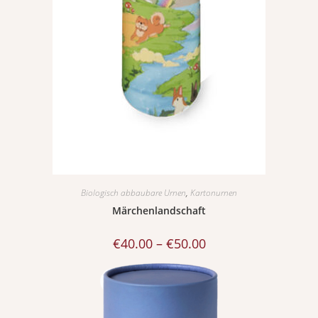
Biologisch abbaubare Urnen
,
Kartonurnen
Märchenlandschaft
€
40.00
–
€
50.00