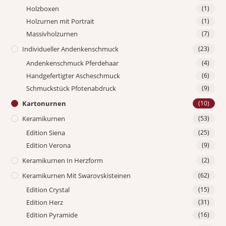
Holzboxen
(1)
Holzurnen mit Portrait
(1)
Massivholzurnen
(7)
Individueller Andenkenschmuck
(23)
Andenkenschmuck Pferdehaar
(4)
Handgefertigter Ascheschmuck
(6)
Schmuckstück Pfotenabdruck
(9)
Kartonurnen
(10)
Keramikurnen
(53)
Edition Siena
(25)
Edition Verona
(9)
Keramikurnen In Herzform
(2)
Keramikurnen Mit Swarovskisteinen
(62)
Edition Crystal
(15)
Edition Herz
(31)
Edition Pyramide
(16)