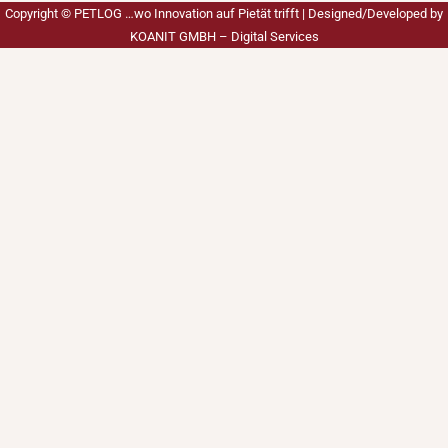
Copyright ©
PETLOG …wo Innovation auf Pietät trifft
| Designed/Developed by
KOANIT GMBH – Digital Services