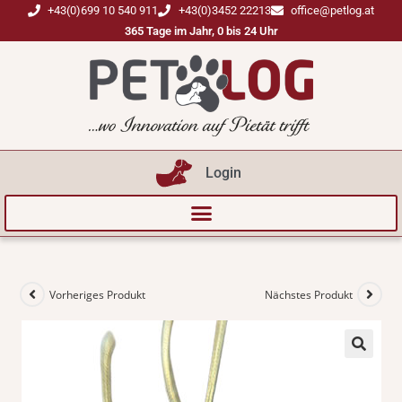
+43(0)699 10 540 911
+43(0)3452 22213
office@petlog.at
365 Tage im Jahr, 0 bis 24 Uhr
Login
Vorheriges Produkt
Nächstes Produkt
🔍