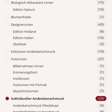
Biologisch Abbaubare Urnen
(15)
Edition Natura
(10)
Blumenfriede
(1)
Designerurnen
(43)
Edition Holland
(6)
Edition Italien
(16)
Glasfaser
(2)
Exklusiver Andenkenschmuck
(10)
Holzurnen
(27)
Bilderrahmen-Urnen
(1)
Erinnerungsherz
(1)
Holzboxen
(1)
Holzurnen mit Portrait
(1)
Massivholzurnen
(7)
Individueller Andenkenschmuck
(23)
Andenkenschmuck Pferdehaar
(4)
Handgefertigter Ascheschmuck
(6)