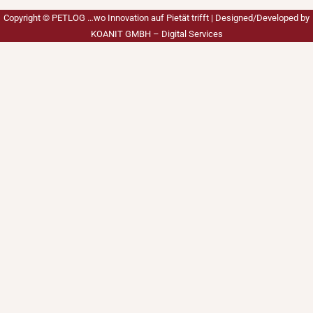
Copyright ©
PETLOG …wo Innovation auf Pietät trifft
| Designed/Developed by
KOANIT GMBH – Digital Services