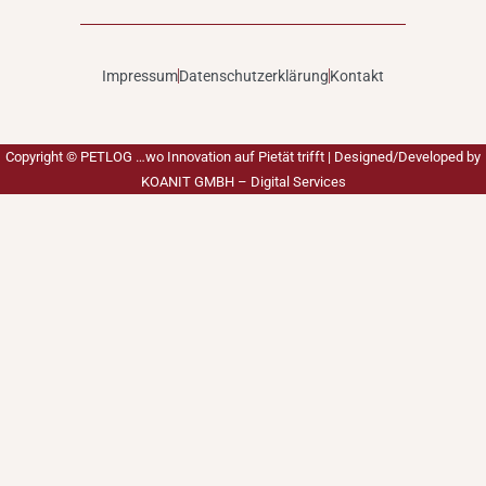
Impressum
Datenschutzerklärung
Kontakt
Copyright ©
PETLOG …wo Innovation auf Pietät trifft
| Designed/Developed by
KOANIT GMBH – Digital Services