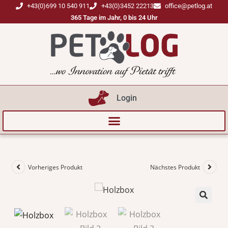
+43(0)699 10 540 911
+43(0)3452 22213
office@petlog.at
365 Tage im Jahr, 0 bis 24 Uhr
Login
Vorheriges Produkt
Nächstes Produkt
🔍