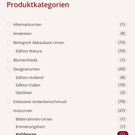
Produktkategorien
Alternativurnen
(1)
Andenken
(8)
Biologisch Abbaubare Urnen
(15)
Edition Natura
(10)
Blumenfriede
(1)
Designerurnen
(43)
Edition Holland
(6)
Edition Italien
(16)
Glasfaser
(2)
Exklusiver Andenkenschmuck
(10)
Holzurnen
(27)
Bilderrahmen-Urnen
(1)
Erinnerungsherz
(1)
Holzboxen
(1)