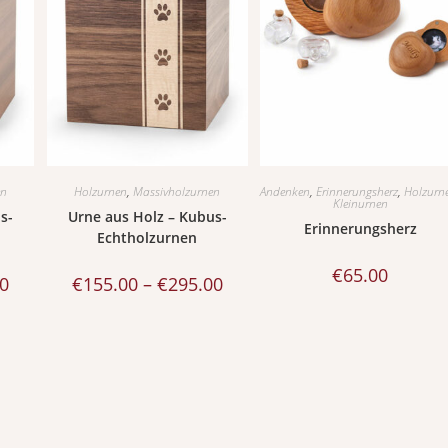
en
Holzurnen
,
Massivholzurnen
Andenken
,
Erinnerungsherz
,
Holzurn
Kleinurnen
s-
Urne aus Holz – Kubus-
Erinnerungsherz
Echtholzurnen
€
65.00
00
€
155.00
–
€
295.00