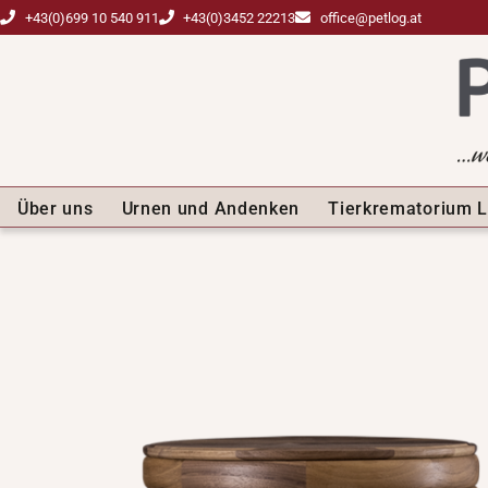
+43(0)699 10 540 911
+43(0)3452 22213
office@petlog.at
Über uns
Urnen und Andenken
Tierkrematorium L