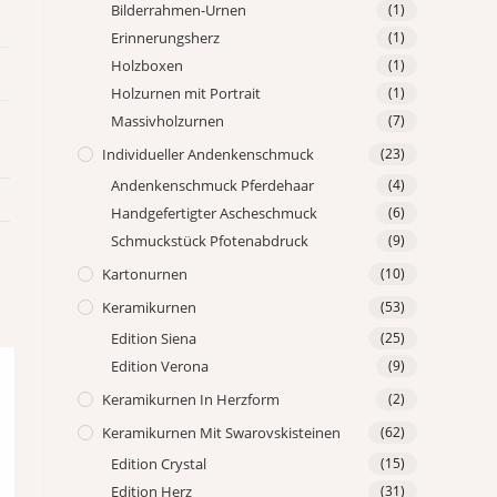
Bilderrahmen-Urnen
(1)
Erinnerungsherz
(1)
Holzboxen
(1)
Holzurnen mit Portrait
(1)
Massivholzurnen
(7)
Individueller Andenkenschmuck
(23)
Andenkenschmuck Pferdehaar
(4)
Handgefertigter Ascheschmuck
(6)
Schmuckstück Pfotenabdruck
(9)
Kartonurnen
(10)
Keramikurnen
(53)
Edition Siena
(25)
Edition Verona
(9)
Keramikurnen In Herzform
(2)
Keramikurnen Mit Swarovskisteinen
(62)
Edition Crystal
(15)
Edition Herz
(31)