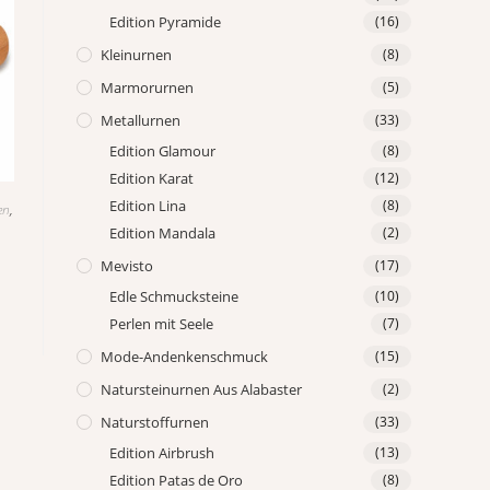
Edition Pyramide
(16)
Kleinurnen
(8)
Marmorurnen
(5)
Metallurnen
(33)
Edition Glamour
(8)
Edition Karat
(12)
Edition Lina
(8)
en
,
Edition Mandala
(2)
Mevisto
(17)
Edle Schmucksteine
(10)
Perlen mit Seele
(7)
Mode-Andenkenschmuck
(15)
Natursteinurnen Aus Alabaster
(2)
Naturstoffurnen
(33)
Edition Airbrush
(13)
Edition Patas de Oro
(8)