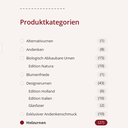
– – – – – – – – – – – – – – – –
Produktkategorien
Alternativurnen
(1)
Andenken
(8)
Biologisch Abbaubare Urnen
(15)
Edition Natura
(10)
Blumenfriede
(1)
Designerurnen
(43)
Edition Holland
(6)
Edition Italien
(16)
Glasfaser
(2)
Exklusiver Andenkenschmuck
(10)
Holzurnen
(27)