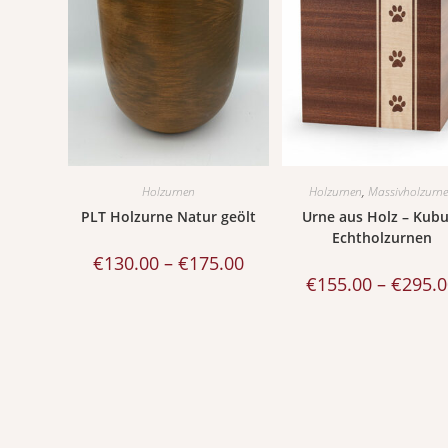
Holzurnen
Holzurnen
,
Massivholzurn
PLT Holzurne Natur geölt
Urne aus Holz – Kubu
Echtholzurnen
€
130.00
–
€
175.00
€
155.00
–
€
295.