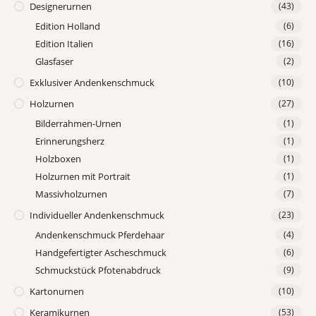
Designerurnen
(43)
Edition Holland
(6)
Edition Italien
(16)
Glasfaser
(2)
Exklusiver Andenkenschmuck
(10)
Holzurnen
(27)
Bilderrahmen-Urnen
(1)
Erinnerungsherz
(1)
Holzboxen
(1)
Holzurnen mit Portrait
(1)
Massivholzurnen
(7)
Individueller Andenkenschmuck
(23)
Andenkenschmuck Pferdehaar
(4)
Handgefertigter Ascheschmuck
(6)
Schmuckstück Pfotenabdruck
(9)
Kartonurnen
(10)
Keramikurnen
(53)