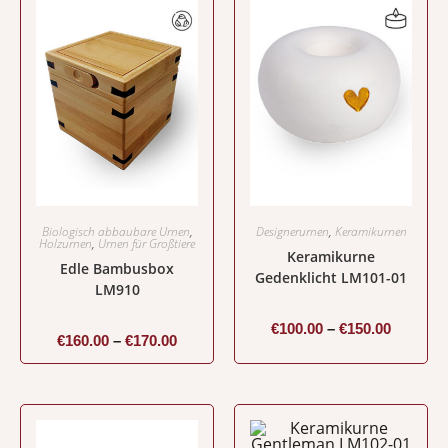
Biologisch abbaubare Urnen
,
Designerurnen
,
Keramikurnen
Holzurnen
,
Urnen für Großtiere
Keramikurne
Edle Bambusbox
Gedenklicht LM101-01
LM910
€
100.00
–
€
150.00
€
160.00
–
€
170.00