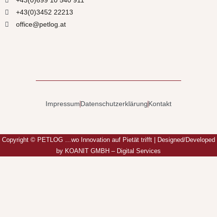
+43(0)699 10 540 911
+43(0)3452 22213
office@petlog.at
Impressum
Datenschutzerklärung
Kontakt
Copyright ©
PETLOG …wo Innovation auf Pietät trifft
| Designed/Developed
by
KOANIT GMBH – Digital Services