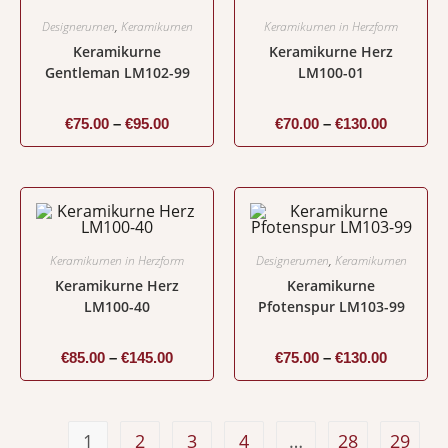
Designerurnen
,
Keramikurnen
Keramikurnen in Herzform
Keramikurne
Keramikurne Herz
Gentleman LM102-99
LM100-01
€
75.00
–
€
95.00
€
70.00
–
€
130.00
Keramikurnen in Herzform
Designerurnen
,
Keramikurnen
Keramikurne Herz
Keramikurne
LM100-40
Pfotenspur LM103-99
€
85.00
–
€
145.00
€
75.00
–
€
130.00
1
2
3
4
…
28
29