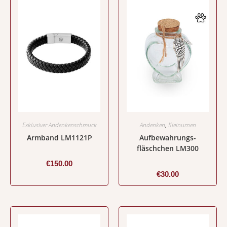
Exklusiver Andenkenschmuck
Andenken
,
Kleinurnen
Armband LM1121P
Aufbewahrungs-
fläschchen LM300
€
150.00
€
30.00