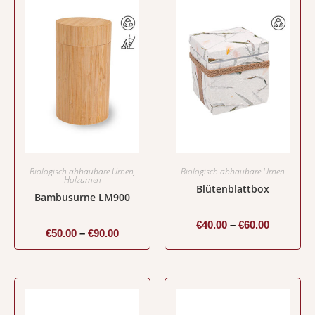
Biologisch abbaubare Urnen
,
Biologisch abbaubare Urnen
Holzurnen
Blütenblattbox
Bambusurne LM900
€
40.00
–
€
60.00
€
50.00
–
€
90.00