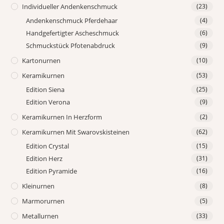
Individueller Andenkenschmuck
(23)
Andenkenschmuck Pferdehaar
(4)
Handgefertigter Ascheschmuck
(6)
Schmuckstück Pfotenabdruck
(9)
Kartonurnen
(10)
Keramikurnen
(53)
Edition Siena
(25)
Edition Verona
(9)
Keramikurnen In Herzform
(2)
Keramikurnen Mit Swarovskisteinen
(62)
Edition Crystal
(15)
Edition Herz
(31)
Edition Pyramide
(16)
Kleinurnen
(8)
Marmorurnen
(5)
Metallurnen
(33)