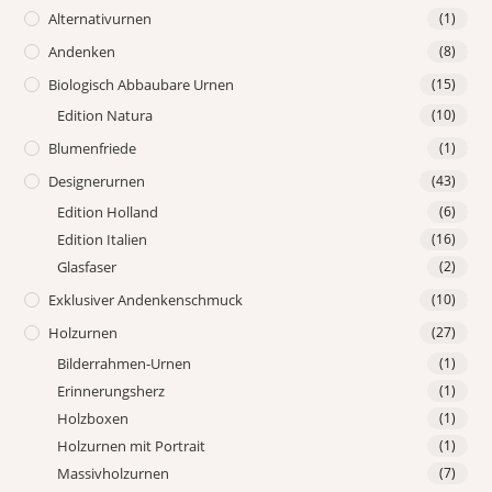
Alternativurnen
(1)
Andenken
(8)
Biologisch Abbaubare Urnen
(15)
Edition Natura
(10)
Blumenfriede
(1)
Designerurnen
(43)
Edition Holland
(6)
Edition Italien
(16)
Glasfaser
(2)
Exklusiver Andenkenschmuck
(10)
Holzurnen
(27)
Bilderrahmen-Urnen
(1)
Erinnerungsherz
(1)
Holzboxen
(1)
Holzurnen mit Portrait
(1)
Massivholzurnen
(7)