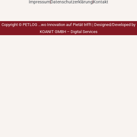
Impressum
Datenschutzerklärung
Kontakt
Copyright ©
PETLOG …wo Innovation auf Pietät trifft
| Designed/Developed by
KOANIT GMBH – Digital Services