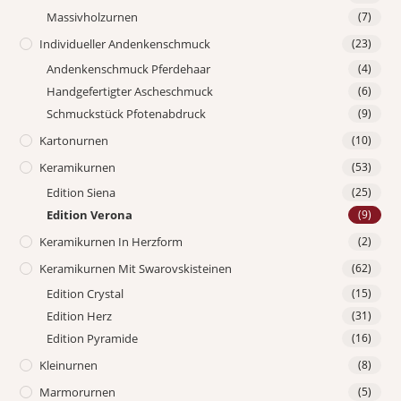
Massivholzurnen
(7)
Individueller Andenkenschmuck
(23)
Andenkenschmuck Pferdehaar
(4)
Handgefertigter Ascheschmuck
(6)
Schmuckstück Pfotenabdruck
(9)
Kartonurnen
(10)
Keramikurnen
(53)
Edition Siena
(25)
Edition Verona
(9)
Keramikurnen In Herzform
(2)
Keramikurnen Mit Swarovskisteinen
(62)
Edition Crystal
(15)
Edition Herz
(31)
Edition Pyramide
(16)
Kleinurnen
(8)
Marmorurnen
(5)