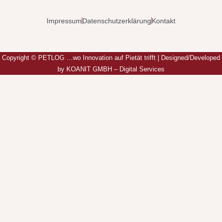
Impressum
Datenschutzerklärung
Kontakt
Copyright ©
PETLOG …wo Innovation auf Pietät trifft
| Designed/Developed
by
KOANIT GMBH – Digital Services