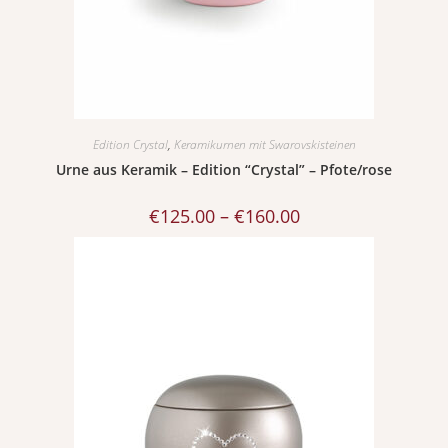
Edition Crystal
,
Keramikurnen mit Swarovskisteinen
Urne aus Keramik – Edition “Crystal” – Pfote/rose
€
125.00
–
€
160.00