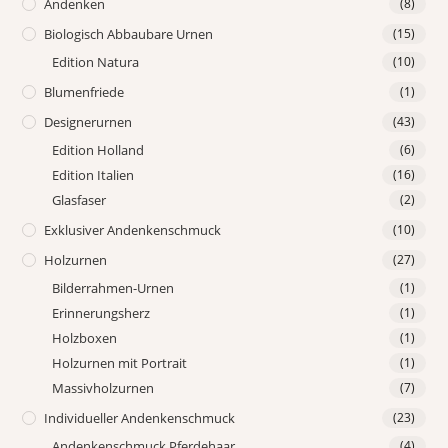
Andenken
(8)
Biologisch Abbaubare Urnen
(15)
Edition Natura
(10)
Blumenfriede
(1)
Designerurnen
(43)
Edition Holland
(6)
Edition Italien
(16)
Glasfaser
(2)
Exklusiver Andenkenschmuck
(10)
Holzurnen
(27)
Bilderrahmen-Urnen
(1)
Erinnerungsherz
(1)
Holzboxen
(1)
Holzurnen mit Portrait
(1)
Massivholzurnen
(7)
Individueller Andenkenschmuck
(23)
Andenkenschmuck Pferdehaar
(4)