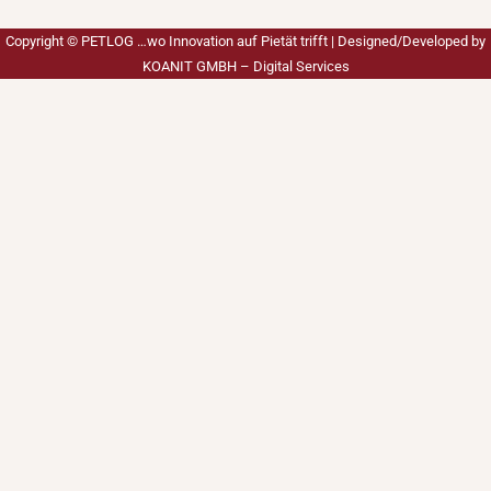
Copyright ©
PETLOG …wo Innovation auf Pietät trifft
| Designed/Developed by
KOANIT GMBH – Digital Services