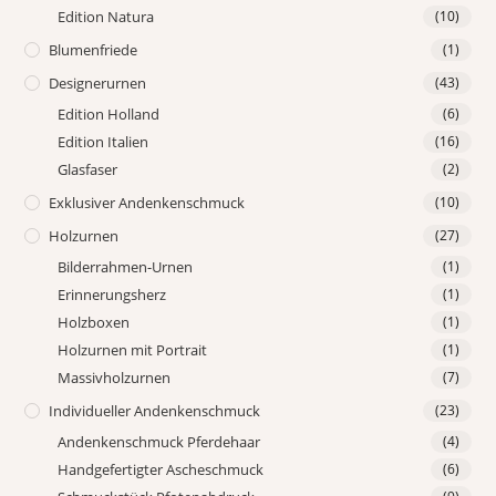
Edition Natura
(10)
Blumenfriede
(1)
Designerurnen
(43)
Edition Holland
(6)
Edition Italien
(16)
Glasfaser
(2)
Exklusiver Andenkenschmuck
(10)
Holzurnen
(27)
Bilderrahmen-Urnen
(1)
Erinnerungsherz
(1)
Holzboxen
(1)
Holzurnen mit Portrait
(1)
Massivholzurnen
(7)
Individueller Andenkenschmuck
(23)
Andenkenschmuck Pferdehaar
(4)
Handgefertigter Ascheschmuck
(6)