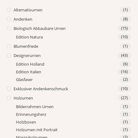
Alternativurnen
(1)
Andenken
(8)
Biologisch Abbaubare Urnen
(15)
Edition Natura
(10)
Blumenfriede
(1)
Designerurnen
(43)
Edition Holland
(6)
Edition Italien
(16)
Glasfaser
(2)
Exklusiver Andenkenschmuck
(10)
Holzurnen
(27)
Bilderrahmen-Urnen
(1)
Erinnerungsherz
(1)
Holzboxen
(1)
Holzurnen mit Portrait
(1)
Massivholzurnen
(7)