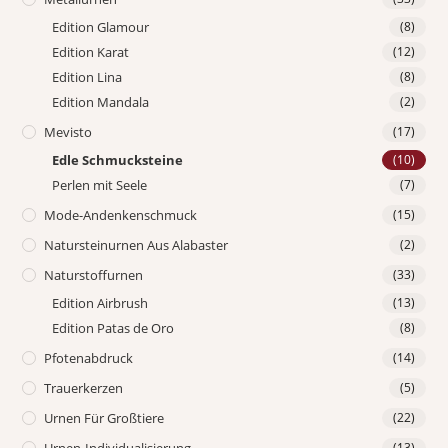
Edition Glamour
(8)
Edition Karat
(12)
Edition Lina
(8)
Edition Mandala
(2)
Mevisto
(17)
Edle Schmucksteine
(10)
Perlen mit Seele
(7)
Mode-Andenkenschmuck
(15)
Natursteinurnen Aus Alabaster
(2)
Naturstoffurnen
(33)
Edition Airbrush
(13)
Edition Patas de Oro
(8)
Pfotenabdruck
(14)
Trauerkerzen
(5)
Urnen Für Großtiere
(22)
Urnen-Individualisierung
(13)