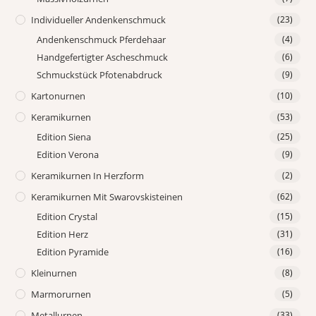
Individueller Andenkenschmuck
(23)
Andenkenschmuck Pferdehaar
(4)
Handgefertigter Ascheschmuck
(6)
Schmuckstück Pfotenabdruck
(9)
Kartonurnen
(10)
Keramikurnen
(53)
Edition Siena
(25)
Edition Verona
(9)
Keramikurnen In Herzform
(2)
Keramikurnen Mit Swarovskisteinen
(62)
Edition Crystal
(15)
Edition Herz
(31)
Edition Pyramide
(16)
Kleinurnen
(8)
Marmorurnen
(5)
Metallurnen
(33)