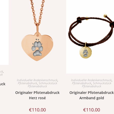
uck
,
ck
Individueller Andenkenschmuck
,
Individueller Andenkenschmuck
,
Pfotenabdruck
,
Schmuckstück
Pfotenabdruck
,
Schmuckstück
uck
Pfotenabdruck
Pfotenabdruck
Originaler Pfotenabdruck
Originaler Pfotenabdruck
Herz rosé
Armband gold
€
110.00
€
110.00