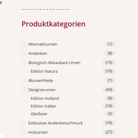
le
– – – – – – – – – – – – – – – –
Produktkategorien
Alternativurnen
(1)
Andenken
(8)
Biologisch Abbaubare Urnen
(15)
Edition Natura
(10)
Blumenfriede
(1)
Designerurnen
(43)
Edition Holland
(6)
Edition Italien
(16)
Glasfaser
(2)
Exklusiver Andenkenschmuck
(10)
Holzurnen
(27)