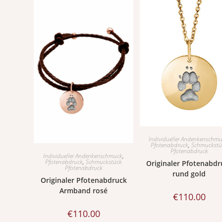
Individueller Andenkenschm
Pfotenabdruck
,
Schmuckstü
Pfotenabdruck
Individueller Andenkenschmuck
,
Pfotenabdruck
,
Schmuckstück
Originaler Pfotenabdr
Pfotenabdruck
rund gold
Originaler Pfotenabdruck
Armband rosé
€
110.00
€
110.00