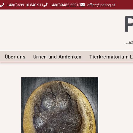
+43(0)699 10 540 911
+43(0)3452 22213
office@petlog.at
Über uns
Urnen und Andenken
Tierkrematorium L