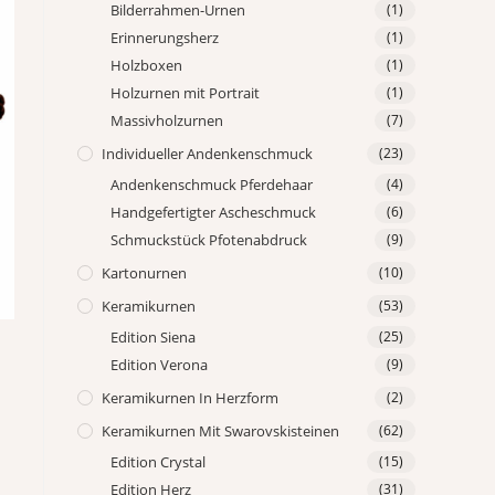
Bilderrahmen-Urnen
(1)
Erinnerungsherz
(1)
Holzboxen
(1)
Holzurnen mit Portrait
(1)
Massivholzurnen
(7)
Individueller Andenkenschmuck
(23)
Andenkenschmuck Pferdehaar
(4)
Handgefertigter Ascheschmuck
(6)
Schmuckstück Pfotenabdruck
(9)
Kartonurnen
(10)
Keramikurnen
(53)
Edition Siena
(25)
Edition Verona
(9)
Keramikurnen In Herzform
(2)
Keramikurnen Mit Swarovskisteinen
(62)
Edition Crystal
(15)
Edition Herz
(31)