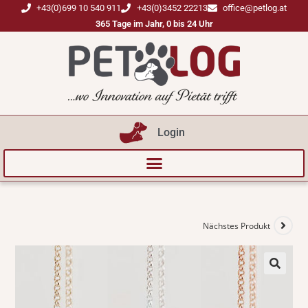
+43(0)699 10 540 911
+43(0)3452 22213
office@petlog.at
365 Tage im Jahr, 0 bis 24 Uhr
Login
Nächstes Produkt
🔍