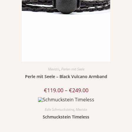
Mevisto
,
Perlen mit Seele
Perle mit Seele – Black Vulcano Armband
€
119.00
–
€
249.00
Edle Schmucksteine
,
Mevisto
Schmuckstein Timeless