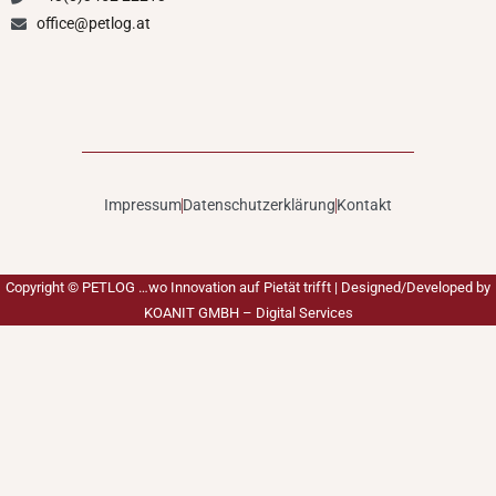
office@petlog.at
Impressum
Datenschutzerklärung
Kontakt
Copyright ©
PETLOG …wo Innovation auf Pietät trifft
| Designed/Developed by
KOANIT GMBH – Digital Services