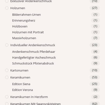
Exklusiver Andenkenschmuck
(10)
Holzurnen
(27)
Bilderrahmen-Urnen
(1)
Erinnerungsherz
(1)
Holzboxen
(1)
Holzurnen mit Portrait
(1)
Massivholzurnen
(7)
Individueller Andenkenschmuck
(23)
Andenkenschmuck Pferdehaar
(4)
Handgefertigter Ascheschmuck
(6)
Schmuckstück Pfotenabdruck
(9)
Kartonurnen
(10)
Keramikurnen
(53)
Edition Siena
(25)
Edition Verona
(9)
Keramikurnen In Herzform
(2)
Keramikurnen Mit Swarovskisteinen
(62)