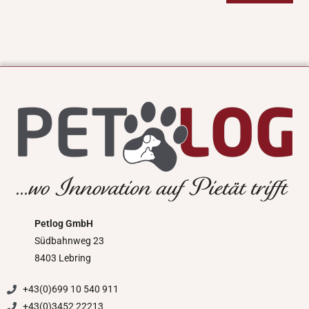
Petlog GmbH
Südbahnweg 23
8403 Lebring
+43(0)699 10 540 911
+43(0)3452 22213