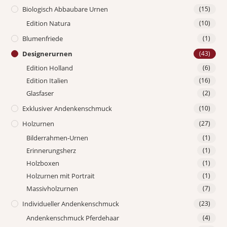
Biologisch Abbaubare Urnen
(15)
Edition Natura
(10)
Blumenfriede
(1)
Designerurnen
(43)
Edition Holland
(6)
Edition Italien
(16)
Glasfaser
(2)
Exklusiver Andenkenschmuck
(10)
Holzurnen
(27)
Bilderrahmen-Urnen
(1)
Erinnerungsherz
(1)
Holzboxen
(1)
Holzurnen mit Portrait
(1)
Massivholzurnen
(7)
Individueller Andenkenschmuck
(23)
Andenkenschmuck Pferdehaar
(4)