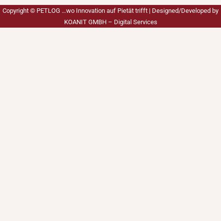
Copyright ©
PETLOG …wo Innovation auf Pietät trifft
| Designed/Developed by
KOANIT GMBH – Digital Services