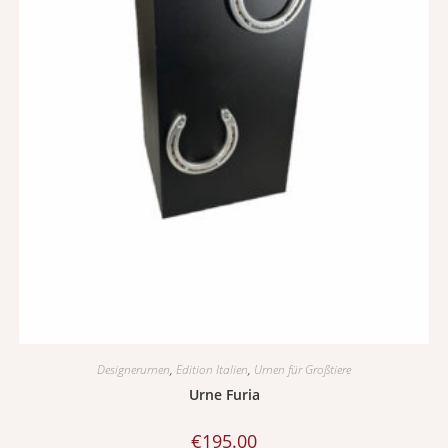
Designerurnen
,
Edition Italien
,
Urnen für Großtiere
Urne Furia
€
195.00