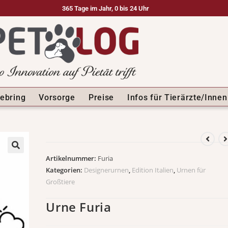
365 Tage im Jahr, 0 bis 24 Uhr
ebring
Vorsorge
Preise
Infos für Tierärzte/Innen
Artikelnummer:
Furia
🔍
Kategorien:
Designerurnen
,
Edition Italien
,
Urnen für
Großtiere
Urne Furia