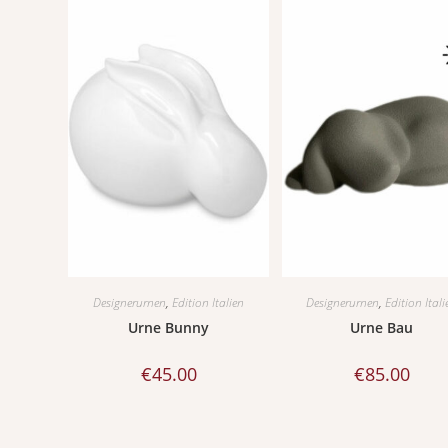
Designerurnen
,
Edition Italien
Designerurnen
,
Edition Itali
Urne Bunny
Urne Bau
€
45.00
€
85.00