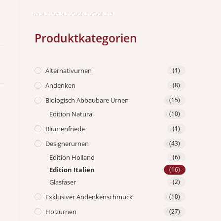
– – – – – – – – – – – – – – – –
Produktkategorien
Alternativurnen
(1)
Andenken
(8)
Biologisch Abbaubare Urnen
(15)
Edition Natura
(10)
Blumenfriede
(1)
Designerurnen
(43)
Edition Holland
(6)
Edition Italien
(16)
Glasfaser
(2)
Exklusiver Andenkenschmuck
(10)
Holzurnen
(27)