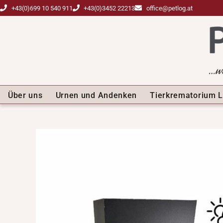
+43(0)699 10 540 911
+43(0)3452 22213
office@petlog.at
Über uns
Urnen und Andenken
Tierkrematorium L