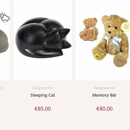
en
Designerurnen
Designerurnen
Sleeping Cat
Memory Bär
€
85.00
€
80.00