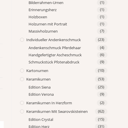
Bilderrahmen-Urnen
(1)
Erinnerungsherz
(1)
Holzboxen
(1)
Holzurnen mit Portrait
(1)
Massivholzurnen
(7)
Individueller Andenkenschmuck
(23)
Andenkenschmuck Pferdehaar
(4)
Handgefertigter Ascheschmuck
(6)
Schmuckstück Pfotenabdruck
(9)
Kartonurnen
(10)
Keramikurnen
(53)
Edition Siena
(25)
Edition Verona
(9)
Keramikurnen In Herzform
(2)
Keramikurnen Mit Swarovskisteinen
(62)
Edition Crystal
(15)
Edition Herz
(31)